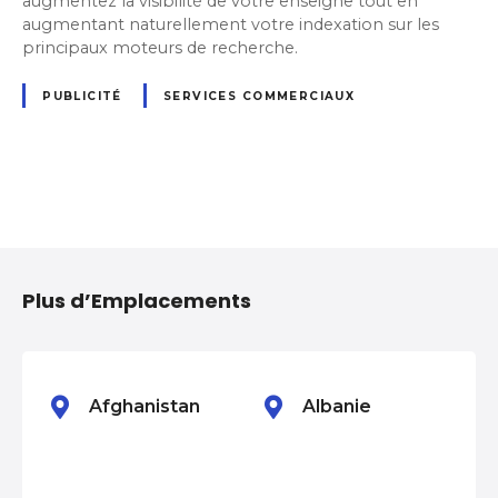
augmentez la visibilité de votre enseigne tout en
augmentant naturellement votre indexation sur les
principaux moteurs de recherche.
PUBLICITÉ
SERVICES COMMERCIAUX
N
a
Plus d’Emplacements
v
i
g
Afghanistan
Albanie
a