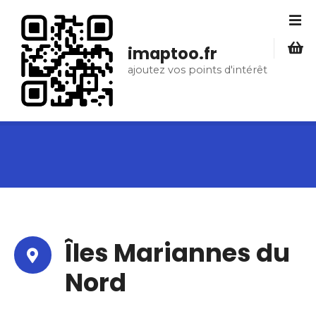
S
k
i
imaptoo.fr
p
ajoutez vos points d'intérêt
t
o
c
o
n
t
e
n
t
Îles Mariannes du
Nord