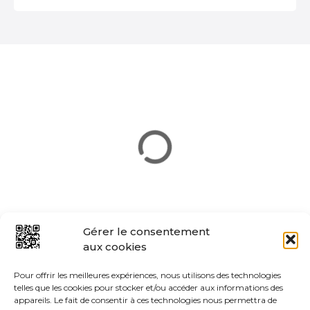
t
i
o
n
d
e
s
m
e
Gérer le consentement
aux cookies
s
Pour offrir les meilleures expériences, nous utilisons des technologies
s
telles que les cookies pour stocker et/ou accéder aux informations des
appareils. Le fait de consentir à ces technologies nous permettra de