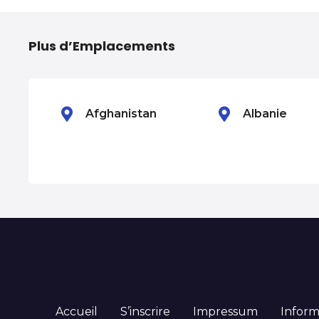
N
a
Plus d’Emplacements
v
i
g
Afghanistan
Albanie
a
t
i
o
n
d
Accueil
S’inscrire
Impressum
Inform