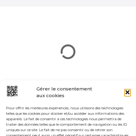
i
o
n
d
e
s
m
e
Gérer le consentement
aux cookies
s
Pour offrir les meilleures expériences, nous utilisons des technologies
s
telles que les cookies pour stocker et/ou accéder aux informations des
appareils. Le fait de consentir à ces technologies nous permettra de
a
traiter des données telles que le comportement de navigation ou les ID
uniques sur ce site. Le fait de ne pas consentir ou de retirer son
consentement peut avoir un effet négatif sur certaines caractéristiques