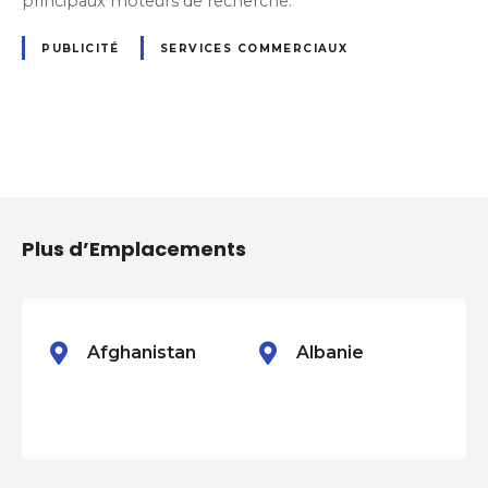
principaux moteurs de recherche.
PUBLICITÉ
SERVICES COMMERCIAUX
N
a
Plus d’Emplacements
v
i
g
Afghanistan
Albanie
a
t