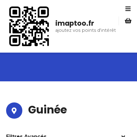
S
k
i
imaptoo.fr
p
ajoutez vos points d'intérêt
t
o
c
o
n
t
e
n
t
Guinée
Filtres Avancés