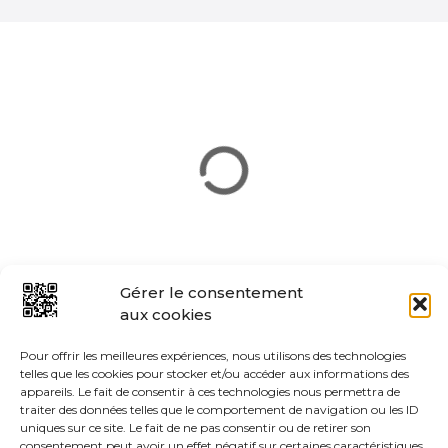
i
o
n
d
e
s
m
e
Gérer le consentement
aux cookies
s
Pour offrir les meilleures expériences, nous utilisons des technologies
s
telles que les cookies pour stocker et/ou accéder aux informations des
appareils. Le fait de consentir à ces technologies nous permettra de
a
traiter des données telles que le comportement de navigation ou les ID
uniques sur ce site. Le fait de ne pas consentir ou de retirer son
consentement peut avoir un effet négatif sur certaines caractéristiques