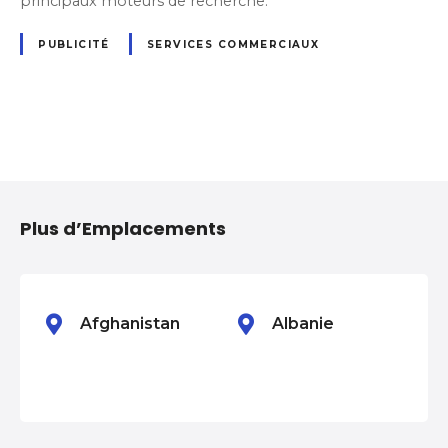
principaux moteurs de recherche.
PUBLICITÉ
SERVICES COMMERCIAUX
N
a
Plus d’Emplacements
v
i
g
Afghanistan
Albanie
a
t