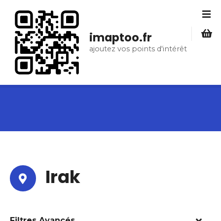
S
k
i
imaptoo.fr
p
ajoutez vos points d'intérêt
t
o
c
o
n
t
e
n
t
Irak
Filtres Avancés