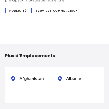
principaux moteurs de recherche.
PUBLICITÉ
SERVICES COMMERCIAUX
N
a
Plus d’Emplacements
v
i
g
Afghanistan
Albanie
a
t