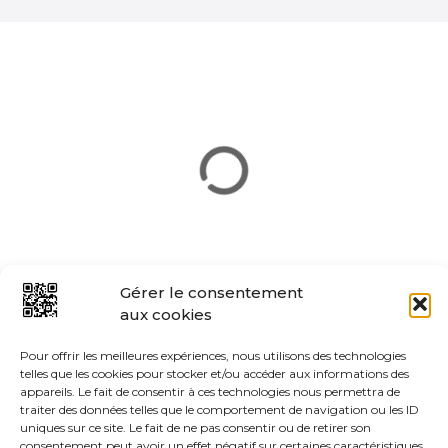
i
o
n
d
e
s
m
e
Gérer le consentement
aux cookies
s
Pour offrir les meilleures expériences, nous utilisons des technologies
s
telles que les cookies pour stocker et/ou accéder aux informations des
appareils. Le fait de consentir à ces technologies nous permettra de
a
traiter des données telles que le comportement de navigation ou les ID
uniques sur ce site. Le fait de ne pas consentir ou de retirer son
consentement peut avoir un effet négatif sur certaines caractéristiques