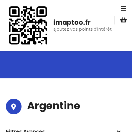
S
k
i
imaptoo.fr
p
ajoutez vos points d'intérêt
t
o
c
o
n
t
e
n
t
Argentine
Filtres Avancés