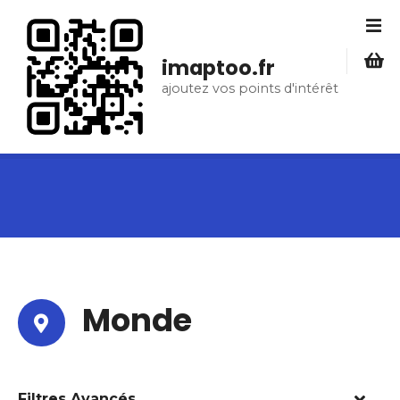
S
k
i
imaptoo.fr
p
ajoutez vos points d'intérêt
t
o
c
o
n
t
e
n
t
Monde
Filtres Avancés